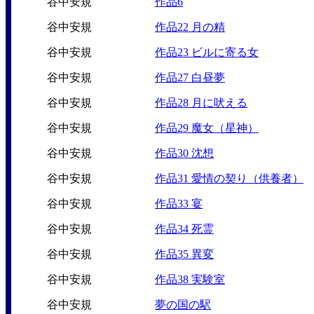
谷中安規
作品6
谷中安規
作品22 月の精
谷中安規
作品23 ビルに寄る女
谷中安規
作品27 白昼夢
谷中安規
作品28 月に吠える
谷中安規
作品29 魔女（星神）
谷中安規
作品30 沈想
谷中安規
作品31 愛情の契り（供養者）
谷中安規
作品33 宴
谷中安規
作品34 死霊
谷中安規
作品35 異変
谷中安規
作品38 実験室
谷中安規
夢の国の駅