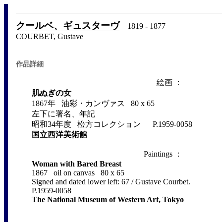
クールベ、ギュスターヴ
1819 - 1877
COURBET, Gustave
作品詳細
絵画 ：
肌ぬぎの女
1867年 油彩・カンヴァス 80 x 65
左下に署名、年記
昭和34年度 松方コレクション P.1959-0058
国立西洋美術館
Paintings ：
Woman with Bared Breast
1867 oil on canvas 80 x 65
Signed and dated lower left: 67 / Gustave Courbet.
P.1959-0058
The National Museum of Western Art, Tokyo