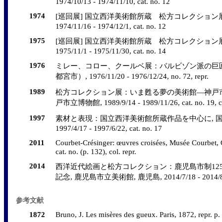
1974/10/13 - 1974/11/10, cat. no. 12
1974
[巡回展] 国立西洋美術館所蔵 松方コレクション展,
1974/11/16 - 1974/12/1, cat. no. 12
1975
[巡回展] 国立西洋美術館所蔵 松方コレクション展,
1975/11/1 - 1975/11/30, cat. no. 14
1976
ミレー、コロー、クールベ展：バルビゾン派の巨匠
都宮市）, 1976/11/20 - 1976/12/24, no. 72, repr.
1989
松方コレクション展：いま甦る夢の美術館―神戸市制
戸市立博物館, 1989/9/14 - 1989/11/26, cat. no. 19, col
1997
素材と表現：国立西洋美術館所蔵作品を中心に, 国立
1997/4/17 - 1997/6/22, cat. no. 17
2011
Courbet-Crésinger: œuvres croisées, Musée Courbet, 
cat. no. (p. 132), col. repr.
2014
西洋近代絵画と松方コレクション：鹿児島市制12
記念, 鹿児島市立美術館, 鹿児島, 2014/7/18 - 2014/8/31, c
参考文献
1872
Bruno, J. Les misères des gueux. Paris, 1872, repr. p.