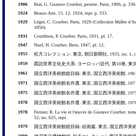
1906
Riat, G. Gustave Courbet, peintre. Paris, 1906, p. 336
1924
Beaux-Arts. 15. 12. 1924, repr. p. 333.
1929
Léger, C. Courbet. Paris, 1929 (Collection Maître d'Aut
1850).
1931
Courthion, P. Courbet. Paris, 1931, pl. 17.
1947
Naef, H. Courbet. Bern, 1947, pl. 12.
1955
松方コレクション. 東京, 朝日新聞社, 1955, no. 1, col.
1959
図説世界文化史大系: ヨーロッパ近代. 第10巻, 東京, 角川書店
1961
国立西洋美術館総目録. 東京, 国立西洋美術館, 1961, 
1971
国立西洋美術館名作選. 東京, 国立西洋美術館, 1971, no.
1975
国立西洋美術館名作選. 東京, 国立西洋美術館, 1975, no.
1978
国立西洋美術館名作選. 東京, 国立西洋美術館, 1978, no.
1978
Fernier, R. La vie et l'œuvre de Gustave Courbet. tom
52, no. 625, repr.
1979
国立西洋美術館総目録: 絵画篇. 東京, 国立西洋美術館, 1979
1990