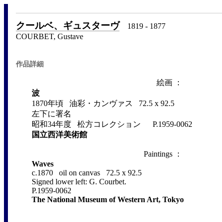
クールベ、ギュスターヴ
1819 - 1877
COURBET, Gustave
作品詳細
絵画 ：
波
1870年頃 油彩・カンヴァス 72.5 x 92.5
左下に署名
昭和34年度 松方コレクション P.1959-0062
国立西洋美術館
Paintings ：
Waves
c.1870 oil on canvas 72.5 x 92.5
Signed lower left: G. Courbet.
P.1959-0062
The National Museum of Western Art, Tokyo