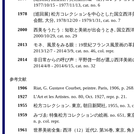
1977/10/15 - 1977/11/13, cat. no. 6
1978
[巡回展] 松方コレクションを中心とした国立西洋
会館, 大分, 1978/12/20 - 1979/1/31, cat. no. 7
2000
西美をうたう：短歌と美術が出会うとき, 国立西洋美術館,
2000/10/29, cat. no. 29
2013
モネ、風景をみる眼：19世紀フランス風景画の革新
2013/12/7 - 2014/3/9, cat. no. 46, col. repr.
2014
非日常からの呼び声：平野啓一郎が選ぶ西洋美術の
2014/4/8 - 2014/6/15, cat. no. 32
参考文献
1906
Riat, G. Gustave Courbet, peintre. Paris, 1906, p. 268
1927
L'Art et les Artistes. no. 80, Oct. 1927, repr. p. 21.
1955
松方コレクション. 東京, 朝日新聞社, 1955, no. 3, col.
1959
みづゑ: 特集松方コレクションの絵画. no. 651, 東京, 美
n. p. col. repr.
1961
世界美術全集: 西洋（12）近代2. 第36巻, 東京, 角川書店, 1