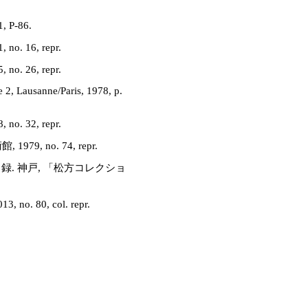
P-86.
 16, repr.
 26, repr.
e 2, Lausanne/Paris, 1978, p.
 32, repr.
, no. 74, repr.
. 神戸, 「松方コレクショ
 80, col. repr.