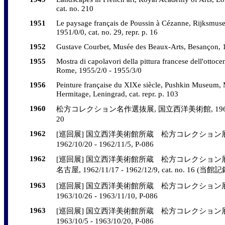
cat. no. 210
1951
Le paysage français de Poussin à Cézanne, Rijksmu
1951/0/0, cat. no. 29, repr. p. 16
1952
Gustave Courbet, Musée des Beaux-Arts, Besançon, 1
1955
Mostra di capolavori della pittura francese dell'ottoce
Rome, 1955/2/0 - 1955/3/0
1956
Peinture française du XIXe siècle, Pushkin Museum,
Hermitage, Leningrad, cat. repr. p. 103
1960
松方コレクション名作選抜展, 国立西洋美術館, 1960/5/14 - 
20
1962
[巡回展] 国立西洋美術館所蔵 松方コレクション展,
1962/10/20 - 1962/11/5, P-086
1962
[巡回展] 国立西洋美術館所蔵 松方コレクション展
名古屋, 1962/11/17 - 1962/12/9, cat. no. 16 
1963
[巡回展] 国立西洋美術館所蔵 松方コレクション展,
1963/10/26 - 1963/11/10, P-086
1963
[巡回展] 国立西洋美術館所蔵 松方コレクション展,
1963/10/5 - 1963/10/20, P-086