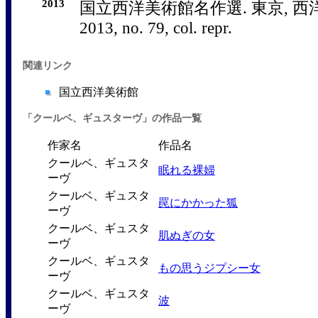
2013
国立西洋美術館名作選. 東京, 西
2013, no. 79, col. repr.
関連リンク
国立西洋美術館
「クールベ、ギュスターヴ」の作品一覧
作家名
作品名
クールベ、ギュスタ
眠れる裸婦
ーヴ
クールベ、ギュスタ
罠にかかった狐
ーヴ
クールベ、ギュスタ
肌ぬぎの女
ーヴ
クールベ、ギュスタ
もの思うジプシー女
ーヴ
クールベ、ギュスタ
波
ーヴ