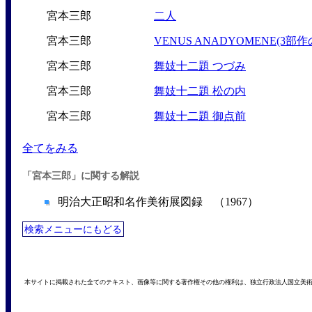
宮本三郎
二人
宮本三郎
VENUS ANADYOMENE(3部
宮本三郎
舞妓十二題 つづみ
宮本三郎
舞妓十二題 松の内
宮本三郎
舞妓十二題 御点前
全てをみる
「宮本三郎」に関する解説
明治大正昭和名作美術展図録 （1967）
検索メニューにもどる
本サイトに掲載された全てのテキスト、画像等に関する著作権その他の権利は、独立行政法人国立美