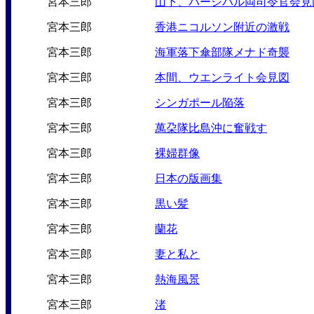
宮本三郎
山下、パーシバル両司令官会見
宮本三郎
香港ニコルソン附近の激戦
宮本三郎
海軍落下傘部隊メナド奇襲
宮本三郎
本間、ウエンライト会見図
宮本三郎
シンガポール陥落
宮本三郎
萬朶隊比島沖に奮戦す
宮本三郎
裸婦群像
宮本三郎
日本の版画集
宮本三郎
黒い髪
宮本三郎
蘭花
宮本三郎
妻と私と
宮本三郎
熱海風景
宮本三郎
渚