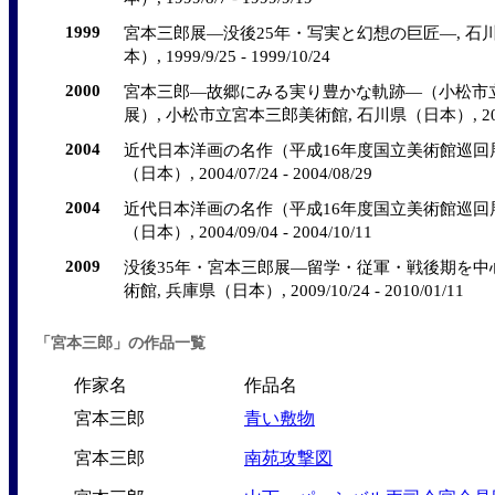
1999
宮本三郎展―没後25年・写実と幻想の巨匠―, 石川
本）, 1999/9/25 - 1999/10/24
2000
宮本三郎―故郷にみる実り豊かな軌跡―（小松市
展）, 小松市立宮本三郎美術館, 石川県（日本）, 2000/11/
2004
近代日本洋画の名作（平成16年度国立美術館巡回展
（日本）, 2004/07/24 - 2004/08/29
2004
近代日本洋画の名作（平成16年度国立美術館巡回展
（日本）, 2004/09/04 - 2004/10/11
2009
没後35年・宮本三郎展―留学・従軍・戦後期を中
術館, 兵庫県（日本）, 2009/10/24 - 2010/01/11
「宮本三郎」の作品一覧
作家名
作品名
宮本三郎
青い敷物
宮本三郎
南苑攻撃図