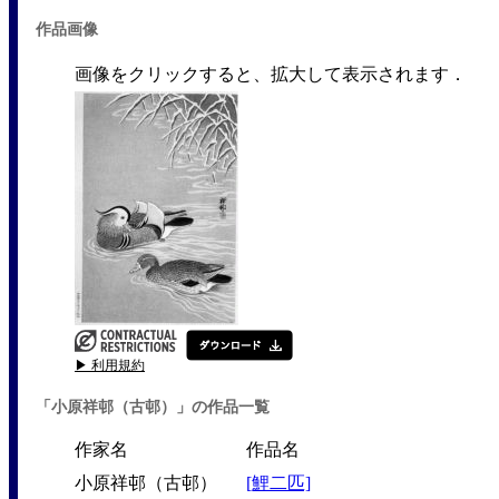
作品画像
画像をクリックすると、拡大して表示されます．
▶ 利用規約
「小原祥邨（古邨）」の作品一覧
作家名
作品名
小原祥邨（古邨）
[鯉二匹]