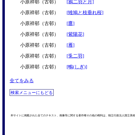
小原祥邨（古邨）
[鴉二羽と月]
小原祥邨（古邨）
[雉鳩と枝垂れ桜]
小原祥邨（古邨）
[鷹]
小原祥邨（古邨）
[紫陽花]
小原祥邨（古邨）
[雁]
小原祥邨（古邨）
[兎二羽]
小原祥邨（古邨）
[鴫(しぎ)]
全てをみる
検索メニューにもどる
本サイトに掲載された全てのテキスト、画像等に関する著作権その他の権利は、独立行政法人国立美