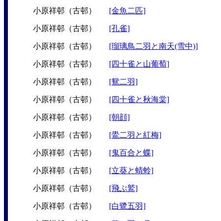
小原祥邨（古邨）
[金魚二匹]
小原祥邨（古邨）
[孔雀]
小原祥邨（古邨）
[瑠璃鳥二羽と南天(雪中)]
小原祥邨（古邨）
[四十雀と山葡萄]
小原祥邨（古邨）
[鴛二羽]
小原祥邨（古邨）
[四十雀と秋海棠]
小原祥邨（古邨）
[朝顔]
小原祥邨（古邨）
[鷽二羽と紅梅]
小原祥邨（古邨）
[鬼百合と蝶]
小原祥邨（古邨）
[立葵と蜻蛉]
小原祥邨（古邨）
[飛ぶ鷲]
小原祥邨（古邨）
[白鷺五羽]