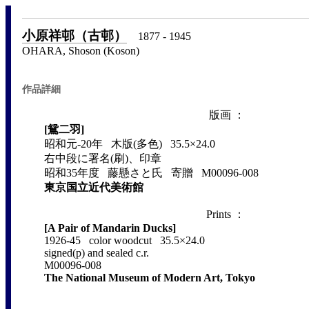
小原祥邨（古邨）
1877 - 1945
OHARA, Shoson (Koson)
作品詳細
版画 ：
[鴛二羽]
昭和元-20年 木版(多色) 35.5×24.0
右中段に署名(刷)、印章
昭和35年度 藤懸さと氏 寄贈 M00096-008
東京国立近代美術館
Prints ：
[A Pair of Mandarin Ducks]
1926-45 color woodcut 35.5×24.0
signed(p) and sealed c.r.
M00096-008
The National Museum of Modern Art, Tokyo