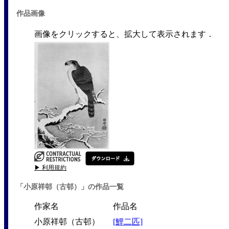
作品画像
画像をクリックすると、拡大して表示されます．
▶ 利用規約
「小原祥邨（古邨）」の作品一覧
作家名
作品名
小原祥邨（古邨）
[鯉二匹]