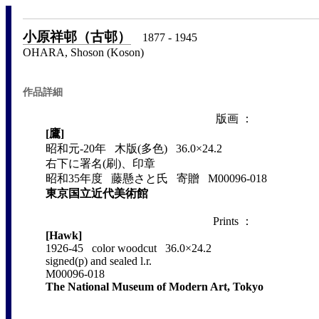
小原祥邨（古邨）
1877 - 1945
OHARA, Shoson (Koson)
作品詳細
版画 ：
[鷹]
昭和元-20年 木版(多色) 36.0×24.2
右下に署名(刷)、印章
昭和35年度 藤懸さと氏 寄贈 M00096-018
東京国立近代美術館
Prints ：
[Hawk]
1926-45 color woodcut 36.0×24.2
signed(p) and sealed l.r.
M00096-018
The National Museum of Modern Art, Tokyo