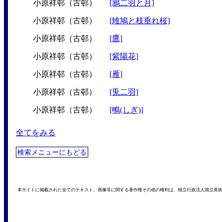
小原祥邨（古邨）
[鴉二羽と月]
小原祥邨（古邨）
[雉鳩と枝垂れ桜]
小原祥邨（古邨）
[鷹]
小原祥邨（古邨）
[紫陽花]
小原祥邨（古邨）
[雁]
小原祥邨（古邨）
[兎二羽]
小原祥邨（古邨）
[鴫(しぎ)]
全てをみる
検索メニューにもどる
本サイトに掲載された全てのテキスト、画像等に関する著作権その他の権利は、独立行政法人国立美