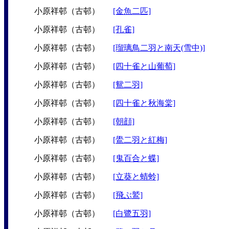
小原祥邨（古邨）
[金魚二匹]
小原祥邨（古邨）
[孔雀]
小原祥邨（古邨）
[瑠璃鳥二羽と南天(雪中)]
小原祥邨（古邨）
[四十雀と山葡萄]
小原祥邨（古邨）
[鴛二羽]
小原祥邨（古邨）
[四十雀と秋海棠]
小原祥邨（古邨）
[朝顔]
小原祥邨（古邨）
[鷽二羽と紅梅]
小原祥邨（古邨）
[鬼百合と蝶]
小原祥邨（古邨）
[立葵と蜻蛉]
小原祥邨（古邨）
[飛ぶ鷲]
小原祥邨（古邨）
[白鷺五羽]