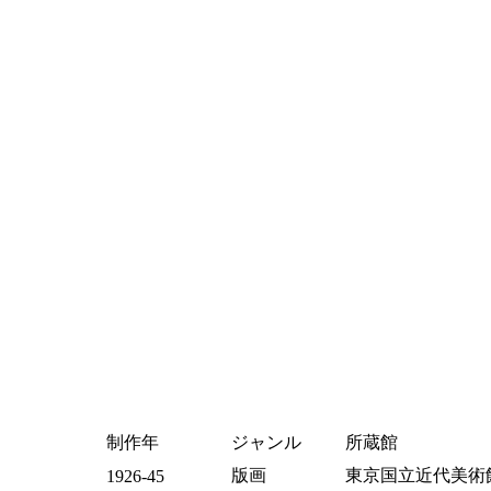
制作年
ジャンル
所蔵館
版画
東京国立近代美術
1926-45