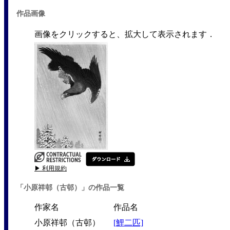
作品画像
画像をクリックすると、拡大して表示されます．
▶ 利用規約
「小原祥邨（古邨）」の作品一覧
作家名
作品名
小原祥邨（古邨）
[鯉二匹]