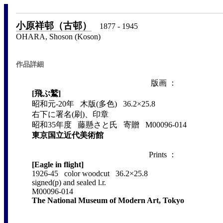
小原祥邨（古邨）
1877 - 1945
OHARA, Shoson (Koson)
作品詳細
版画 ：
[飛ぶ鷲]
昭和元-20年 木版(多色) 36.2×25.8
右下に署名(刷)、印章
昭和35年度 藤懸さと氏 寄贈 M00096-014
東京国立近代美術館
Prints ：
[Eagle in flight]
1926-45 color woodcut 36.2×25.8
signed(p) and sealed l.r.
M00096-014
The National Museum of Modern Art, Tokyo