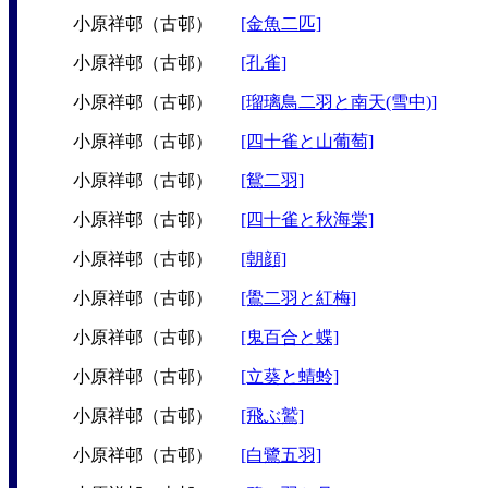
小原祥邨（古邨）
[金魚二匹]
小原祥邨（古邨）
[孔雀]
小原祥邨（古邨）
[瑠璃鳥二羽と南天(雪中)]
小原祥邨（古邨）
[四十雀と山葡萄]
小原祥邨（古邨）
[鴛二羽]
小原祥邨（古邨）
[四十雀と秋海棠]
小原祥邨（古邨）
[朝顔]
小原祥邨（古邨）
[鷽二羽と紅梅]
小原祥邨（古邨）
[鬼百合と蝶]
小原祥邨（古邨）
[立葵と蜻蛉]
小原祥邨（古邨）
[飛ぶ鷲]
小原祥邨（古邨）
[白鷺五羽]