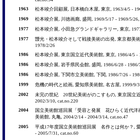
1963
松本竣介回顧展, 日本橋白木屋, 東京, 1963/4/5 - 1963/4/
1969
松本竣介展, 川徳画廊, 盛岡, 1969/5/17 - 1969/5/26, c
1977
松本竣介展, 小田急グランドギャラリー, 東京, 1977/11/3 - 
1977
靉光・松本竣介そして戦後美術の出発, 東京都美術館, 東京,
1978/2/26
1986
松本竣介展, 東京国立近代美術館, 東京, 1986/4/5 - 1986/
1986
松本竣介展, 岩手県民会館, 盛岡, 1986/6/28 - 1986/7/20
1986
松本竣介展, 下関市立美術館, 下関, 1986/7/26 - 1986/8/
1999
危機の時代と絵画, 愛知県美術館, 名古屋, 1999/9/3 - 1999
2002
未完の世紀 20世紀美術がのこすもの, 東京国立近代美術館
2002/3/10, cat.no.220
2004
国立美術館巡回展「受容と発展 花ひらく近代洋画
美術館, 丸亀, 2004/2/14 - 2004/3/14, cat.no.47
2005
平成17年度国立美術館巡回展 名作とは何か？, 愛媛県美
- 2005/7/31, cat.no.60