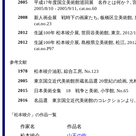
2005
平成17年度国立美術館巡回展 名作とは何か？, 宮
2005/8/10 - 2005/9/11, cat.no.60
2008
新人画会展 戦時下の画家たち, 板橋区立美術館, 東京, 2008
cat.no.23
2012
生誕100年 松本竣介展, 世田谷美術館, 東京, 2012/11/23 - 
2012
生誕100年 松本竣介展, 島根県立美術館, 松江, 2012/9/29
cat.no.P97
参考文献
1978
松本竣介油彩, 綜合工房, No.123
2005
東京国立近代美術館所蔵名品選 20世紀の絵画, 光村推
2015
日本美術全集 18 戦争と美術, 小学館, No.65
2016
名品選 東京国立近代美術館のコレクションより, 東
「松本竣介」の作品一覧
作家名
作品名
松本竣介
山王の街