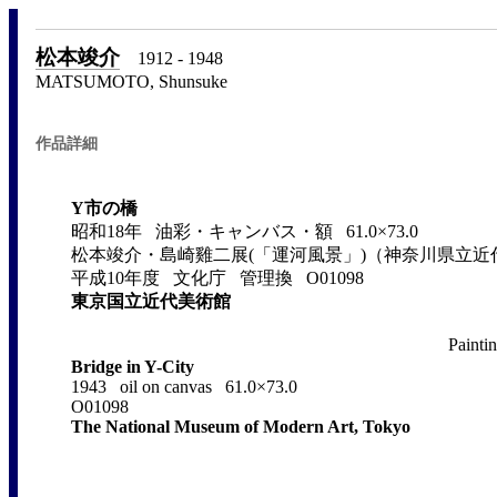
松本竣介
1912 - 1948
MATSUMOTO, Shunsuke
作品詳細
Y市の橋
昭和18年 油彩・キャンバス・額 61.0×73.0
松本竣介・島崎雞二展(「運河風景」)（神奈川県立近代
平成10年度 文化庁 管理換 O01098
東京国立近代美術館
Paintin
Bridge in Y-City
1943 oil on canvas 61.0×73.0
O01098
The National Museum of Modern Art, Tokyo