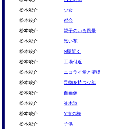
松本竣介
少女
松本竣介
都会
松本竣介
親子のいる風景
松本竣介
黒い花
松本竣介
N駅近く
松本竣介
工場付近
松本竣介
ニコライ堂と聖橋
松本竣介
果物を持つ少年
松本竣介
自画像
松本竣介
並木道
松本竣介
Y市の橋
松本竣介
子供