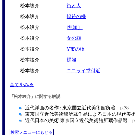
松本竣介
街と人
松本竣介
焼跡の橋
松本竣介
[無題］
松本竣介
女の顔
松本竣介
Y市の橋
松本竣介
裸婦
松本竣介
ニコライ堂付近
全てをみる
「松本竣介」に関する解説
近代洋画の名作 : 東京国立近代美術館所蔵 p.78 （
東京国立近代美術館所蔵作品による日本の現代美術―19
近代日本の美術 東京国立近代美術館所蔵作品選 p.21
検索メニューにもどる