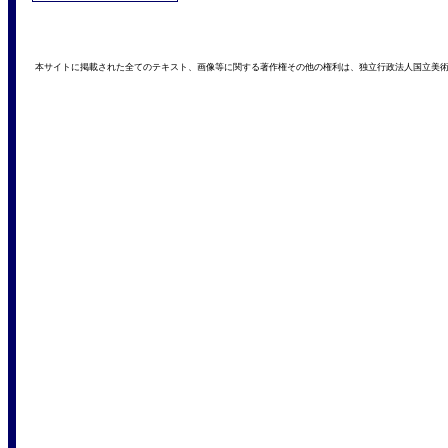
本サイトに掲載された全てのテキスト、画像等に関する著作権その他の権利は、独立行政法人国立美