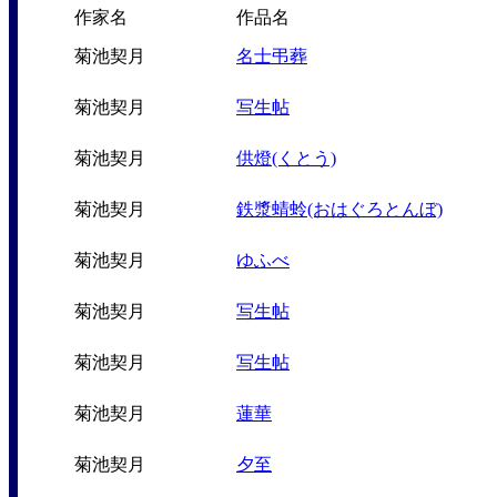
作家名
作品名
菊池契月
名士弔葬
菊池契月
写生帖
菊池契月
供燈(くとう)
菊池契月
鉄漿蜻蛉(おはぐろとんぼ)
菊池契月
ゆふべ
菊池契月
写生帖
菊池契月
写生帖
菊池契月
蓮華
菊池契月
夕至