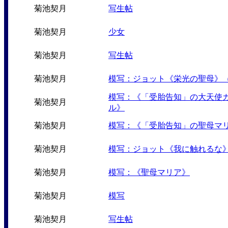
菊池契月
写生帖
菊池契月
少女
菊池契月
写生帖
菊池契月
模写：ジョット《栄光の聖母》
模写：《「受胎告知」の大天使
菊池契月
ル》
菊池契月
模写：《「受胎告知」の聖母マ
菊池契月
模写：ジョット《我に触れるな
菊池契月
模写：《聖母マリア》
菊池契月
模写
菊池契月
写生帖