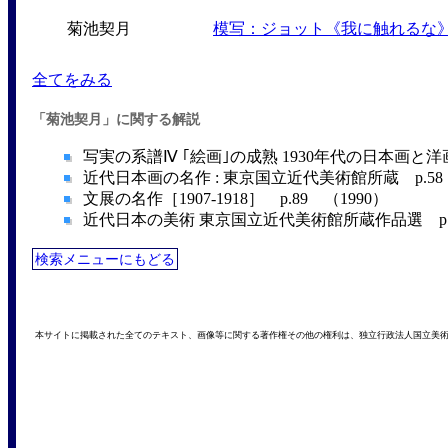
菊池契月
模写：ジョット《我に触れるな
全てをみる
「菊池契月」に関する解説
写実の系譜Ⅳ ｢絵画｣の成熟 1930年代の日本画と洋画 
近代日本画の名作 : 東京国立近代美術館所蔵 p.58 
文展の名作［1907-1918］ p.89 （1990）
近代日本の美術 東京国立近代美術館所蔵作品選 p.19
検索メニューにもどる
本サイトに掲載された全てのテキスト、画像等に関する著作権その他の権利は、独立行政法人国立美