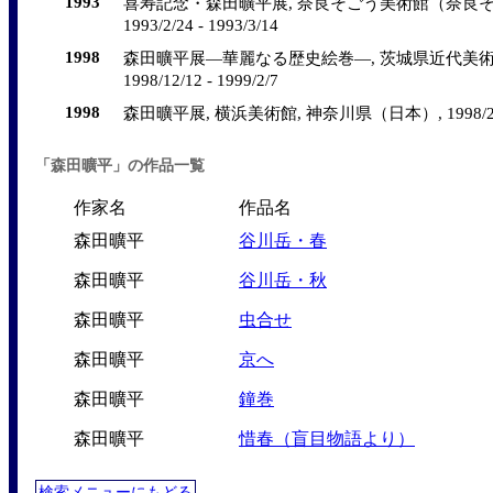
1993
喜寿記念・森田曠平展, 奈良そごう美術館（奈良そご
1993/2/24 - 1993/3/14
1998
森田曠平展―華麗なる歴史絵巻―, 茨城県近代美術館
1998/12/12 - 1999/2/7
1998
森田曠平展, 横浜美術館, 神奈川県（日本）, 1998/2/7 -
「森田曠平」の作品一覧
作家名
作品名
森田曠平
谷川岳・春
森田曠平
谷川岳・秋
森田曠平
虫合せ
森田曠平
京へ
森田曠平
鐘巻
森田曠平
惜春（盲目物語より）
検索メニューにもどる