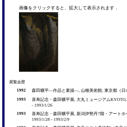
画像をクリックすると、拡大して表示されます．
展覧会歴
1992
森田曠平―作品と素描―, 山種美術館, 東京都（日本）, 199
1993
喜寿記念・森田曠平展, 大丸ミュージアムKYOTO, 京都
- 1993/1/26
1993
喜寿記念・森田曠平展, 新潟伊勢丹7階・アートホー
1993/1/28 - 1993/2/9