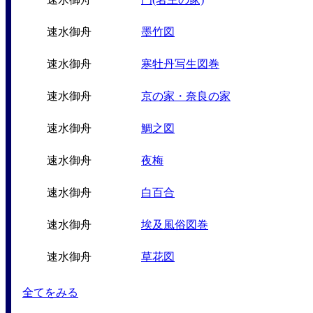
速水御舟
墨竹図
速水御舟
寒牡丹写生図巻
速水御舟
京の家・奈良の家
速水御舟
鯛之図
速水御舟
夜梅
速水御舟
白百合
速水御舟
埃及風俗図巻
速水御舟
草花図
全てをみる