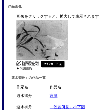
作品画像
画像をクリックすると、拡大して表示されます．
▶ 利用規約
「速水御舟」の作品一覧
作家名
作品名
速水御舟
宮津
速水御舟
「笠置所見」小下図