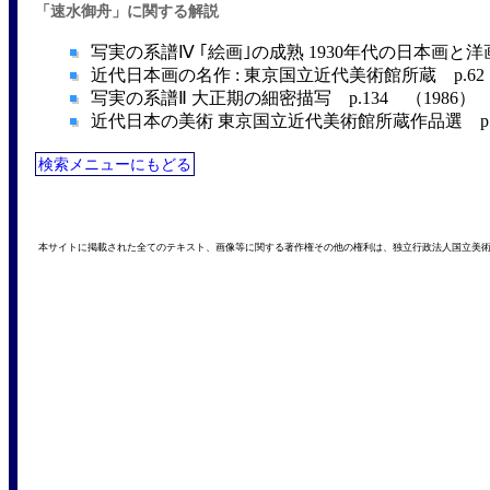
「速水御舟」に関する解説
写実の系譜Ⅳ ｢絵画｣の成熟 1930年代の日本画と洋画 
近代日本画の名作 : 東京国立近代美術館所蔵 p.62 
写実の系譜Ⅱ 大正期の細密描写 p.134 （1986）
近代日本の美術 東京国立近代美術館所蔵作品選 p.19
検索メニューにもどる
本サイトに掲載された全てのテキスト、画像等に関する著作権その他の権利は、独立行政法人国立美