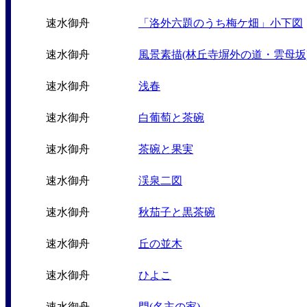
速水御舟
「洛外六題のうち梅ケ畑」小下図
速水御舟
風景素描(林丘寺塀外の道・雲母坂
速水御舟
浅春
速水御舟
白葡萄と茶碗
速水御舟
茶碗と果実
速水御舟
渓泉二図
速水御舟
秋茄子と黒茶碗
速水御舟
丘の並木
速水御舟
ひよこ
速水御舟
門(名主の家)