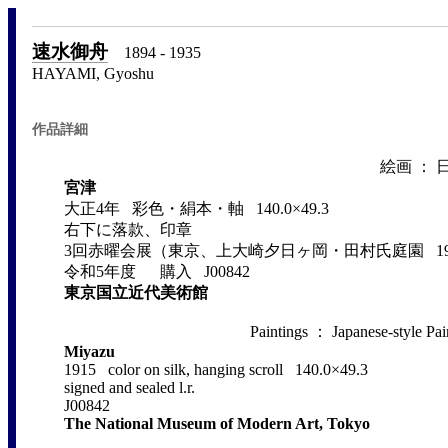
速水御舟
1894 - 1935
HAYAMI, Gyoshu
作品詳細
絵画 ： 
宮津
大正4年 彩色・絹本・軸 140.0×49.3
右下に落款、印章
3回赤曜会展（東京、上大崎夕日ヶ岡・田村氏庭園 19
令和5年度 購入 J00842
東京国立近代美術館
Paintings ： Japanese-style Pai
Miyazu
1915 color on silk, hanging scroll 140.0×49.3
signed and sealed l.r.
J00842
The National Museum of Modern Art, Tokyo