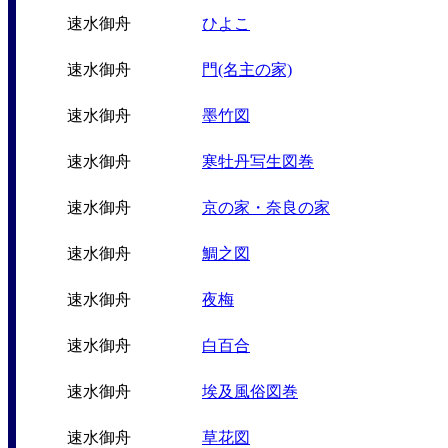
速水御舟
ひよこ
速水御舟
門(名主の家)
速水御舟
墨竹図
速水御舟
寒牡丹写生図巻
速水御舟
京の家・奈良の家
速水御舟
鯛之図
速水御舟
夜梅
速水御舟
白百合
速水御舟
埃及風俗図巻
速水御舟
草花図