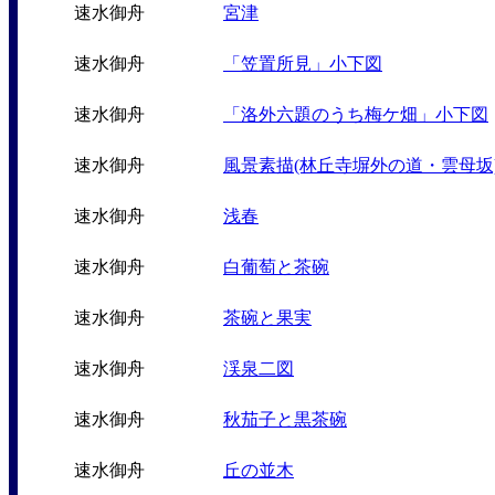
速水御舟
宮津
速水御舟
「笠置所見」小下図
速水御舟
「洛外六題のうち梅ケ畑」小下図
速水御舟
風景素描(林丘寺塀外の道・雲母坂
速水御舟
浅春
速水御舟
白葡萄と茶碗
速水御舟
茶碗と果実
速水御舟
渓泉二図
速水御舟
秋茄子と黒茶碗
速水御舟
丘の並木