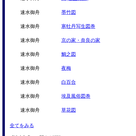
速水御舟
墨竹図
速水御舟
寒牡丹写生図巻
速水御舟
京の家・奈良の家
速水御舟
鯛之図
速水御舟
夜梅
速水御舟
白百合
速水御舟
埃及風俗図巻
速水御舟
草花図
全てをみる