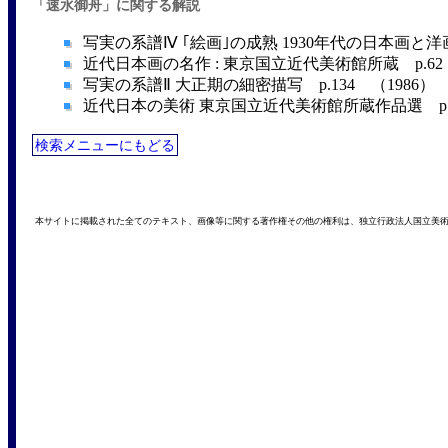
「速水御舟」に関する解説
写実の系譜Ⅳ ｢絵画｣の成熟 1930年代の日本画と洋画 
近代日本画の名作 : 東京国立近代美術館所蔵 p.62 
写実の系譜Ⅱ 大正期の細密描写 p.134 （1986）
近代日本の美術 東京国立近代美術館所蔵作品選 p.19
検索メニューにもどる
本サイトに掲載された全てのテキスト、画像等に関する著作権その他の権利は、独立行政法人国立美