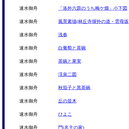
速水御舟
「洛外六題のうち梅ケ畑」小下図
速水御舟
風景素描(林丘寺塀外の道・雲母坂
速水御舟
浅春
速水御舟
白葡萄と茶碗
速水御舟
茶碗と果実
速水御舟
渓泉二図
速水御舟
秋茄子と黒茶碗
速水御舟
丘の並木
速水御舟
ひよこ
速水御舟
門(名主の家)