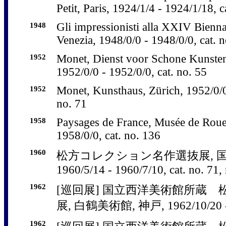
Petit, Paris, 1924/1/4 - 1924/1/18, c
1948
Gli impressionisti alla XXIV Bienna
Venezia, 1948/0/0 - 1948/0/0, cat. n
1952
Monet, Dienst voor Schone Kunste
1952/0/0 - 1952/0/0, cat. no. 55
1952
Monet, Kunsthaus, Zürich, 1952/0/0 
no. 71
1958
Paysages de France, Musée de Roue
1958/0/0, cat. no. 136
1960
松方コレクション名作選抜展, 
1960/5/14 - 1960/7/10, cat. no. 71, 
1962
[巡回展] 国立西洋美術館所蔵
展, 白鶴美術館, 神戸, 1962/10/20 - 1
1962