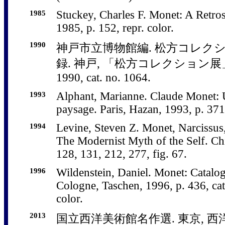
1985
Stuckey, Charles F. Monet: A Retro
1985, p. 152, repr. color.
1990
神戸市立博物館編. 松方コレク
録. 神戸, 「松方コレクション展
1990, cat. no. 1064.
1993
Alphant, Marianne. Claude Monet: U
paysage. Paris, Hazan, 1993, p. 371
1994
Levine, Steven Z. Monet, Narcissus,
The Modernist Myth of the Self. Ch
128, 131, 212, 277, fig. 67.
1996
Wildenstein, Daniel. Monet: Catalog
Cologne, Taschen, 1996, p. 436, cat
color.
2013
国立西洋美術館名作選. 東京, 西