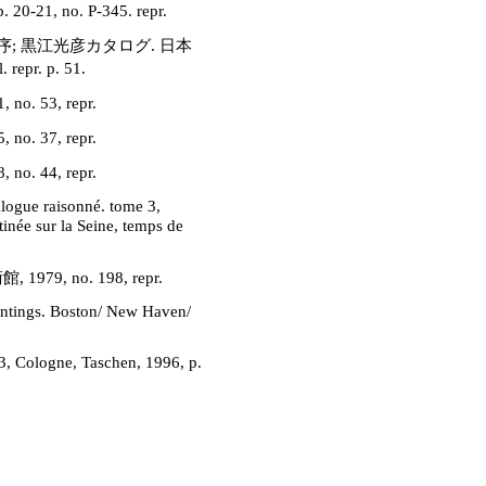
1, no. P-345. repr.
山公男序; 黒江光彦カタログ. 日本
pr. p. 51.
 53, repr.
 37, repr.
 44, repr.
alogue raisonné. tome 3,
tinée sur la Seine, temps de
, no. 198, repr.
aintings. Boston/ New Haven/
 3, Cologne, Taschen, 1996, p.