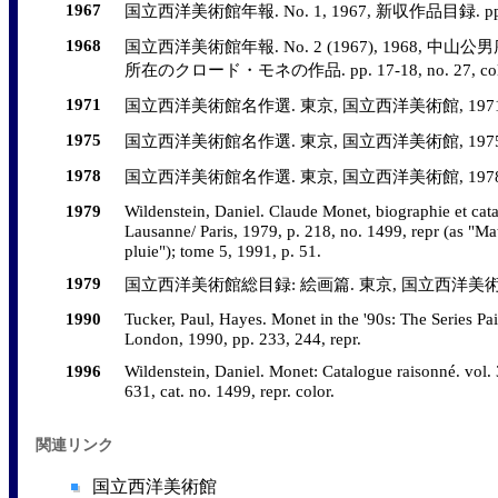
1967
国立西洋美術館年報. No. 1, 1967, 新収作品目録. pp. 20-2
1968
国立西洋美術館年報. No. 2 (1967), 1968, 中
所在のクロード・モネの作品. pp. 17-18, no. 27, col. re
1971
国立西洋美術館名作選. 東京, 国立西洋美術館, 1971, no.
1975
国立西洋美術館名作選. 東京, 国立西洋美術館, 1975, no.
1978
国立西洋美術館名作選. 東京, 国立西洋美術館, 1978, no.
1979
Wildenstein, Daniel. Claude Monet, biographie et cat
Lausanne/ Paris, 1979, p. 218, no. 1499, repr (as "Ma
pluie"); tome 5, 1991, p. 51.
1979
国立西洋美術館総目録: 絵画篇. 東京, 国立西洋美術館, 1979
1990
Tucker, Paul, Hayes. Monet in the '90s: The Series P
London, 1990, pp. 233, 244, repr.
1996
Wildenstein, Daniel. Monet: Catalogue raisonné. vol.
631, cat. no. 1499, repr. color.
関連リンク
国立西洋美術館