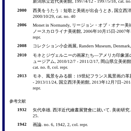
新潟県立近代美術館, 1997/4/12 - 1997/5/18, cat. no.
2000
西美をうたう：短歌と美術が出会うとき, 国立西洋美術館,
2000/10/29, cat. no. 40
2006
Monet in Normandy, リージョン・オブ・オナー美術館, 20
ノースカロライナ美術館, 2006年10月15日-2007年1月14日,
repr.
2008
コレクション小企画展, Randers Museum, Denmark, 200
2010
モネとジヴェルニーの画家たち―アメリカ印象派の始まり
ュージアム, 2010/12/7 - 2011/2/17, 岡山県立美術
cat. no. 8, col. repr.
2013
モネ、風景をみる眼：19世紀フランス風景画の革新, ポー
- 2013/11/24, 国立西洋美術館, 2013年12月7日–2014年3
repr.
参考文献
1932
矢代幸雄. 西洋近代繪晝展覽會に就いて. 美術研究. 第9號特輯
25.
1942
画論. no. 6, 1942, 2, col. repr.