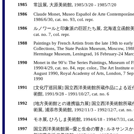
1985
常設展, 大原美術館, 1985/3/20 - 1985/7/20
1986
Claude Monet, Museo Español de Arte Contemporáneo
1986/6/30, cat. no. 93, col. repr.
1986
ルノワールと印象派の巨匠たち展, 北海道立函館美術館, 1986
cat. no. 7, col. repr.
1988
Paintings by French Artists from the late 19th to earl
Collections, The State Puskin Museum, Moscow, 1988
Hermitage Museum, Leningrad, 16 February-24 March
1990
Monet in the 90’s: The Series Paintings, Museum of Fi
1990/4/29, cat. no. 84, repr. color., The Art Institut
August 1990, Royal Academy of Arts, London, 7 Se
1990
1991
[文化庁巡回展] 国立西洋美術館所蔵作品による近
術館, 1991/9/28 - 1991/10/27, cat. no. 6
1992
[地方美術館との連携協力展] 国立西洋美術館所
術展, 浦添市美術館, 1992/11/3 - 1992/12/7, cat. no. 
1994
モネ展, ひろしま美術館, 1994/6/18 - 1994/7/31, cat. no.
1997
国立西洋美術館展─愛と生命の響き: ルネサンスか