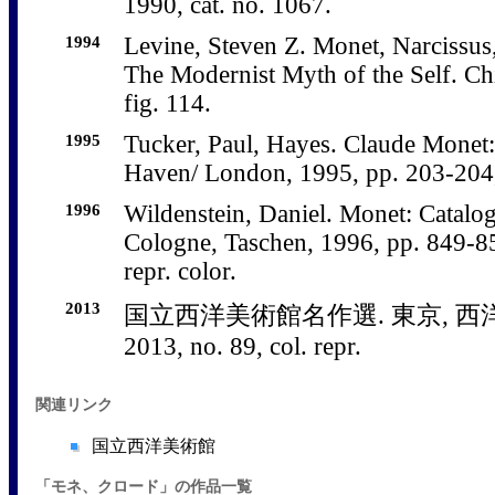
1990, cat. no. 1067.
1994
Levine, Steven Z. Monet, Narcissus,
The Modernist Myth of the Self. Ch
fig. 114.
1995
Tucker, Paul, Hayes. Claude Monet:
Haven/ London, 1995, pp. 203-204,
1996
Wildenstein, Daniel. Monet: Catalog
Cologne, Taschen, 1996, pp. 849-85
repr. color.
2013
国立西洋美術館名作選. 東京, 西
2013, no. 89, col. repr.
関連リンク
国立西洋美術館
「モネ、クロード」の作品一覧