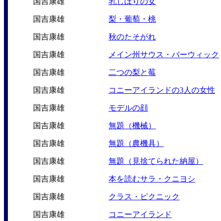
国吉康雄
乳しぼりの女
国吉康雄
梨・葡萄・桃
国吉康雄
秋のたそがれ
国吉康雄
メイン州サウス・バーウィック
国吉康雄
二つの梨と莓
国吉康雄
コニーアイランドの3人の女性
国吉康雄
モデルの顔
国吉康雄
無題（機械）
国吉康雄
無題（農機具）
国吉康雄
無題（見捨てられた納屋）
国吉康雄
本を読むサラ・クニヨシ
国吉康雄
クラス・ピクニック
国吉康雄
コニーアイランド