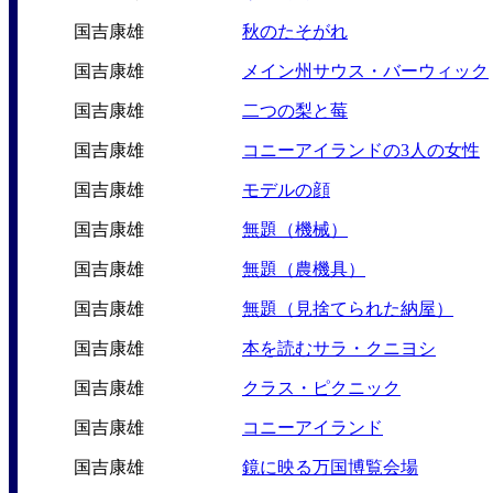
国吉康雄
秋のたそがれ
国吉康雄
メイン州サウス・バーウィック
国吉康雄
二つの梨と莓
国吉康雄
コニーアイランドの3人の女性
国吉康雄
モデルの顔
国吉康雄
無題（機械）
国吉康雄
無題（農機具）
国吉康雄
無題（見捨てられた納屋）
国吉康雄
本を読むサラ・クニヨシ
国吉康雄
クラス・ピクニック
国吉康雄
コニーアイランド
国吉康雄
鏡に映る万国博覧会場