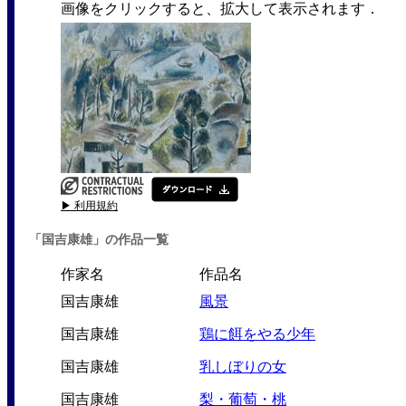
画像をクリックすると、拡大して表示されます．
▶ 利用規約
「国吉康雄」の作品一覧
作家名
作品名
国吉康雄
風景
国吉康雄
鶏に餌をやる少年
国吉康雄
乳しぼりの女
国吉康雄
梨・葡萄・桃