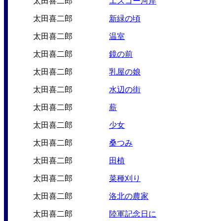
太田喜二郎
エスコー河岸
太田喜二郎
新緑の頃
太田喜二郎
温室
太田喜二郎
鏡の前
太田喜二郎
乳屋の娘
太田喜二郎
水辺の街
太田喜二郎
薪
太田喜二郎
少女
太田喜二郎
桑つみ
太田喜二郎
田植
太田喜二郎
菜種刈り
太田喜二郎
洛北の農家
太田喜二郎
陸軍記念日に