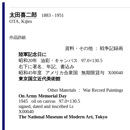
太田喜二郎
1883 - 1951
OTA, Kijiro
作品詳細
資料・その他 ： 戦争記録画
陸軍記念日に
昭和20年 油彩・キャンバス 97.0×130.5
右下に署名、年記、書込み
昭和45年度 アメリカ合衆国 無期限貸与 X00040
東京国立近代美術館
Other Materials ： War Record Paintings
On Army Memorial Day
1945 oil on canvas 97.0×130.5
signed, dated and inscribed l.r.
X00040
The National Museum of Modern Art, Tokyo