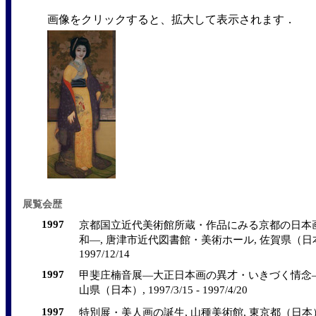
画像をクリックすると、拡大して表示されます．
展覧会歴
1997
京都国立近代美術館所蔵・作品にみる京都の日本
和―, 唐津市近代図書館・美術ホール, 佐賀県（日本）, 1
1997/12/14
1997
甲斐庄楠音展―大正日本画の異才・いきづく情念―,
山県（日本）, 1997/3/15 - 1997/4/20
1997
特別展・美人画の誕生, 山種美術館, 東京都（日本）, 1997/