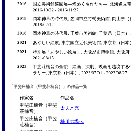
2016
国立美術館巡回展―煌めく名作たち―, 北海道立帯
2016/10/22 - 2016/11/27
2018
岡本神草の時代展, 笠岡市立竹喬美術館, 岡山県（日本）, 
2018/02/12
2018
岡本神草の時代展, 千葉市美術館, 千葉県（日本）, 2018/0
2021
あやしい絵展, 東京国立近代美術館, 東京都（日本）, 2021/
2021
特別展「あやしい絵展」, 大阪歴史博物館, 大阪府（日本）,
2021/08/15
2023
甲斐荘楠音の全貌 絵画、演劇、映画を越境する個
ラリー, 東京都（日本）, 2023/07/01 - 2023/08/27
「甲斐庄楠音（甲斐荘楠音）」の作品一覧
作家名
作品名
甲斐庄楠音（甲斐
太夫と禿
荘楠音）
甲斐庄楠音（甲斐
桂川の場へ
荘楠音）