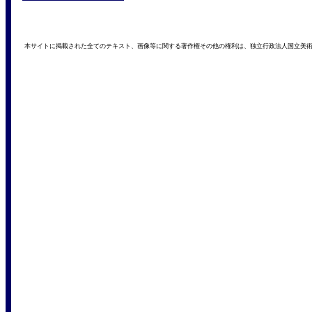
本サイトに掲載された全てのテキスト、画像等に関する著作権その他の権利は、独立行政法人国立美