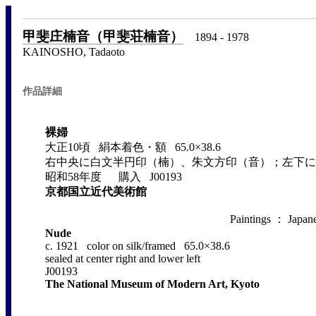
甲斐庄楠音（甲斐荘楠音）
1894 - 1978
KAINOSHO, Tadaoto
作品詳細
裸婦
大正10頃 絹本着色・額 65.0×38.6
右中央に白文半円印（楠）、朱文方印（音）；左下に
昭和58年度 購入 J00193
京都国立近代美術館
Paintings ： Japane
Nude
c. 1921 color on silk/framed 65.0×38.6
sealed at center right and lower left
J00193
The National Museum of Modern Art, Kyoto