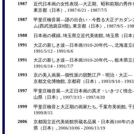
1987
近代日本画の女性表現―大正期、昭和前期の秀作を
東京都（日本）, 1987/6/21 - 1987/7/5
1987
甲斐庄楠音展―謎の出合い・今甦る大正デカダンス
ム(西武池袋店8階), 東京都（日本）, 1987/9/5 - 1987
1988
日本画の裸婦, 埼玉県立近代美術館, 埼玉県（日本）, 1988/
1991
大正の新しき波―日本画1910-20年代―, 北海道
1991/5/12 - 1991/6/6
1991
大正の新しき波―日本画1910-20年代―, 栃木県立
1991/6/14 - 1991/7/7
1993
京の美人画展―個性派の競艶江戸・明治・大正―（
京都文化博物館, 京都府（日本）, 1993/9/10 - 1993/
1997
甲斐庄楠音展―大正日本画の異才・いきづく情念―,
山県（日本）, 1997/3/15 - 1997/4/20
1999
甲斐庄楠音と大正期の画家たち, 千葉市美術館, 千葉県（日
1999/8/15
2006
京都国立近代美術館所蔵名品展・日本画100年のきら
県（日本）, 2006/10/06 - 2006/11/19