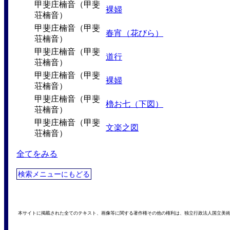
甲斐庄楠音（甲斐
裸婦
荘楠音）
甲斐庄楠音（甲斐
春宵（花びら）
荘楠音）
甲斐庄楠音（甲斐
道行
荘楠音）
甲斐庄楠音（甲斐
裸婦
荘楠音）
甲斐庄楠音（甲斐
櫓お七（下図）
荘楠音）
甲斐庄楠音（甲斐
文楽之図
荘楠音）
全てをみる
検索メニューにもどる
本サイトに掲載された全てのテキスト、画像等に関する著作権その他の権利は、独立行政法人国立美