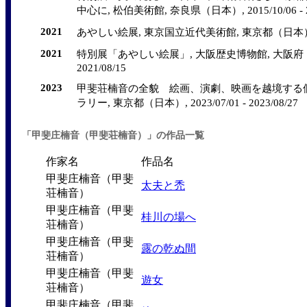
中心に, 松伯美術館, 奈良県（日本）, 2015/10/06 - 20
2021
あやしい絵展, 東京国立近代美術館, 東京都（日本）, 2021/
2021
特別展「あやしい絵展」, 大阪歴史博物館, 大阪府（日本）,
2021/08/15
2023
甲斐荘楠音の全貌 絵画、演劇、映画を越境する個
ラリー, 東京都（日本）, 2023/07/01 - 2023/08/27
「甲斐庄楠音（甲斐荘楠音）」の作品一覧
作家名
作品名
甲斐庄楠音（甲斐
太夫と禿
荘楠音）
甲斐庄楠音（甲斐
桂川の場へ
荘楠音）
甲斐庄楠音（甲斐
露の乾ぬ間
荘楠音）
甲斐庄楠音（甲斐
遊女
荘楠音）
甲斐庄楠音（甲斐