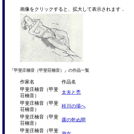
画像をクリックすると、拡大して表示されます．
「甲斐庄楠音（甲斐荘楠音）」の作品一覧
作家名
作品名
甲斐庄楠音（甲斐
太夫と禿
荘楠音）
甲斐庄楠音（甲斐
桂川の場へ
荘楠音）
甲斐庄楠音（甲斐
露の乾ぬ間
荘楠音）
甲斐庄楠音（甲斐
遊女