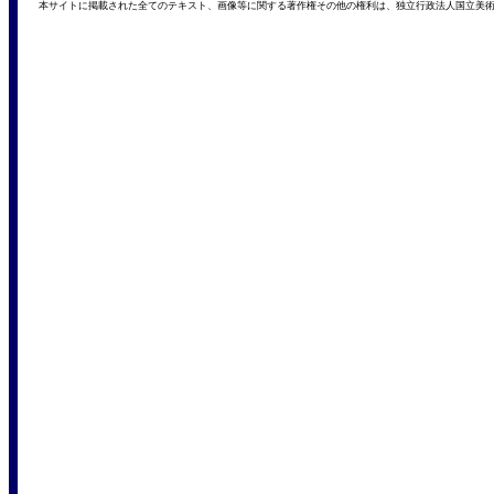
本サイトに掲載された全てのテキスト、画像等に関する著作権その他の権利は、独立行政法人国立美