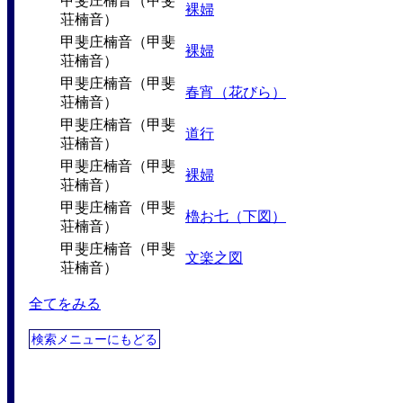
甲斐庄楠音（甲斐
裸婦
荘楠音）
甲斐庄楠音（甲斐
裸婦
荘楠音）
甲斐庄楠音（甲斐
春宵（花びら）
荘楠音）
甲斐庄楠音（甲斐
道行
荘楠音）
甲斐庄楠音（甲斐
裸婦
荘楠音）
甲斐庄楠音（甲斐
櫓お七（下図）
荘楠音）
甲斐庄楠音（甲斐
文楽之図
荘楠音）
全てをみる
検索メニューにもどる