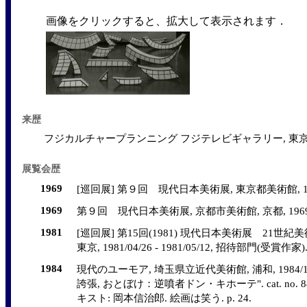
画像をクリックすると、拡大して表示されます．
来歴
フジカルチャープランニング フジテレビギャラリー, 東京; 購入
展覧会歴
1969
[巡回展] 第９回 現代日本美術展, 東京都美術館, 1969/05
1969
第９回 現代日本美術展, 京都市美術館, 京都, 1969/06/1
1981
[巡回展] 第15回(1981) 現代日本美術展 21世
東京, 1981/04/26 - 1981/05/12, 招待部門(受賞作家). [n.
1984
現代のユーモア, 埼玉県立近代美術館, 浦和, 1984/10/06 - 
誇張, おとぼけ：逆噴者ドン・キホーテ". cat. no. 84, pp. 
キスト: 岡本信治郎. 絵画は笑う. p. 24.