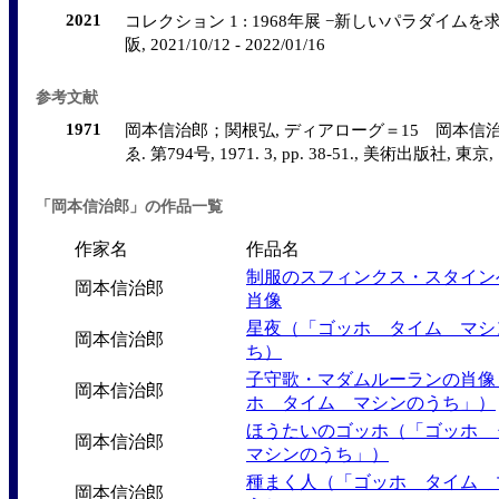
2021
コレクション 1 : 1968年展 −新しいパラダイムを
阪, 2021/10/12 - 2022/01/16
参考文献
1971
岡本信治郎；関根弘, ディアローグ＝15 岡本信
ゑ. 第794号, 1971. 3, pp. 38-51., 美術出版社, 東京, [p.
「岡本信治郎」の作品一覧
作家名
作品名
制服のスフィンクス・スタイン
岡本信治郎
肖像
星夜（「ゴッホ タイム マシ
岡本信治郎
ち）
子守歌・マダムルーランの肖像
岡本信治郎
ホ タイム マシンのうち」）
ほうたいのゴッホ（「ゴッホ
岡本信治郎
マシンのうち」）
種まく人（「ゴッホ タイム 
岡本信治郎