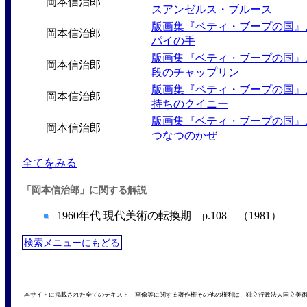
岡本信治郎
スアンゼルス・ブルース
版画集『ベティ・ブープの国』
岡本信治郎
パイの手
版画集『ベティ・ブープの国』
岡本信治郎
段のチャップリン
版画集『ベティ・ブープの国』
岡本信治郎
持ちのクイニー
版画集『ベティ・ブープの国』
岡本信治郎
つなつのかぜ
全てをみる
「岡本信治郎」に関する解説
1960年代 現代美術の転換期 p.108 （1981）
検索メニューにもどる
本サイトに掲載された全てのテキスト、画像等に関する著作権その他の権利は、独立行政法人国立美