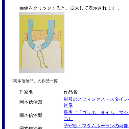
画像をクリックすると、拡大して表示されます．
「岡本信治郎」の作品一覧
作家名
作品名
制服のスフィンクス・スタイン
岡本信治郎
肖像
星夜（「ゴッホ タイム マシ
岡本信治郎
ち）
子守歌・マダムルーランの肖像
岡本信治郎