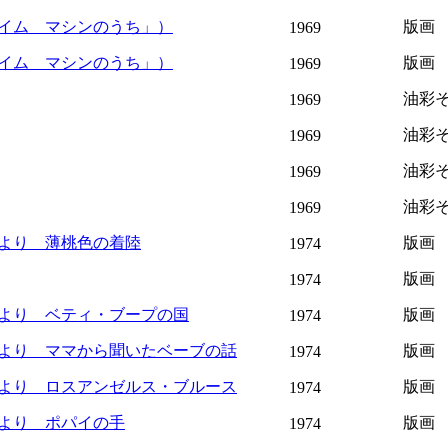
イム マシンのうち」）
版画
1969
イム マシンのうち」）
版画
1969
油彩
1969
油彩
1969
油彩
1969
油彩
1969
より 薄桃色の着陸
版画
1974
版画
1974
より ベティ・ブープの国
版画
1974
より ママから聞いたベーブの話
版画
1974
より ロスアンゼルス・ブルース
版画
1974
より ポパイの手
版画
1974