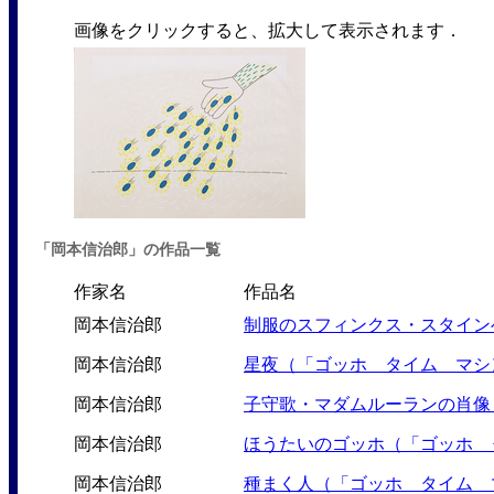
画像をクリックすると、拡大して表示されます．
「岡本信治郎」の作品一覧
作家名
作品名
岡本信治郎
制服のスフィンクス・スタイン
岡本信治郎
星夜（「ゴッホ タイム マシ
岡本信治郎
子守歌・マダムルーランの肖像
岡本信治郎
ほうたいのゴッホ（「ゴッホ 
岡本信治郎
種まく人（「ゴッホ タイム 