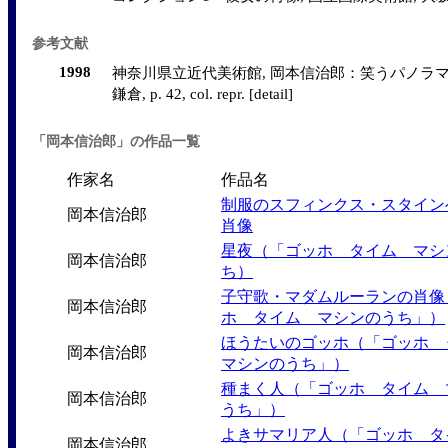
参考文献
1998
神奈川県立近代美術館, 岡本信治郎：笑うパノラマ
鎌倉, p. 42, col. repr. [detail]
「岡本信治郎」の作品一覧
作家名
作品名
制服のスフィンクス・スタイン
岡本信治郎
肖像
星夜（「ゴッホ タイム マシ
岡本信治郎
ち）
子守歌・マダムルーランの肖像
岡本信治郎
ホ タイム マシンのうち」）
ほうたいのゴッホ（「ゴッホ
岡本信治郎
マシンのうち」）
種まく人（「ゴッホ タイム 
岡本信治郎
うち」）
よきサマリア人（「ゴッホ タ
岡本信治郎