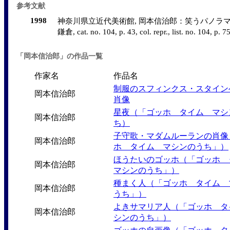
参考文献
1998
神奈川県立近代美術館, 岡本信治郎：笑うパノラマ
鎌倉, cat. no. 104, p. 43, col. repr., list. no. 104, p. 75
「岡本信治郎」の作品一覧
作家名
作品名
制服のスフィンクス・スタイン
岡本信治郎
肖像
星夜（「ゴッホ タイム マシ
岡本信治郎
ち）
子守歌・マダムルーランの肖像
岡本信治郎
ホ タイム マシンのうち」）
ほうたいのゴッホ（「ゴッホ
岡本信治郎
マシンのうち」）
種まく人（「ゴッホ タイム 
岡本信治郎
うち」）
よきサマリア人（「ゴッホ タ
岡本信治郎
シンのうち」）