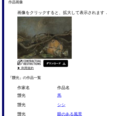
作品画像
画像をクリックすると、拡大して表示されます．
▶ 利用規約
「靉光」の作品一覧
作家名
作品名
靉光
馬
靉光
シシ
靉光
眼のある風景