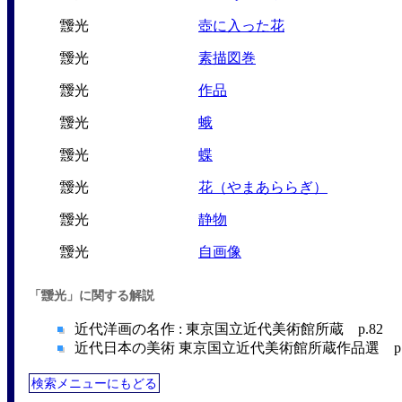
靉光
壺に入った花
靉光
素描図巻
靉光
作品
靉光
蛾
靉光
蝶
靉光
花（やまあららぎ）
靉光
静物
靉光
自画像
「靉光」に関する解説
近代洋画の名作 : 東京国立近代美術館所蔵 p.82 （
近代日本の美術 東京国立近代美術館所蔵作品選 p.20
検索メニューにもどる