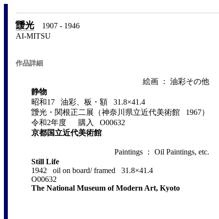
靉光
1907 - 1946
AI-MITSU
作品詳細
絵画 ： 油彩その他
静物
昭和17 油彩、板・額 31.8×41.4
靉光・関根正二展（神奈川県立近代美術館 1967）
令和2年度 購入 O00632
京都国立近代美術館
Paintings ： Oil Paintings, etc.
Still Life
1942 oil on board/ framed 31.8×41.4
O00632
The National Museum of Modern Art, Kyoto