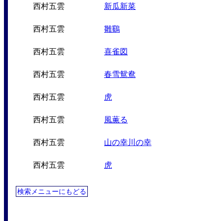
西村五雲
新瓜新菜
西村五雲
雛鷄
西村五雲
喜雀図
西村五雲
春雪鴛鴦
西村五雲
虎
西村五雲
風薫る
西村五雲
山の幸川の幸
西村五雲
虎
検索メニューにもどる