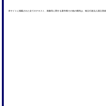
本サイトに掲載された全てのテキスト、画像等に関する著作権その他の権利は、独立行政法人国立美