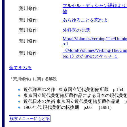
マルセル・デュシャン語録より
荒川修作
物
荒川修作
あらゆることを忘れよ
荒川修作
外科医の会話
Moral/Volumes/Verbing/The/Unmi
荒川修作
o.1
《Moral/Volumes/Verbing/The/Unm
荒川修作
No.1》のためのスケッチ １
全てをみる
「荒川修作」に関する解説
近代洋画の名作 : 東京国立近代美術館所蔵 p.154 
東京国立近代美術館所蔵作品による日本の現代美術―19
近代日本の美術 東京国立近代美術館所蔵作品選 p.21
1960年代 現代美術の転換期 p.66 （1981）
検索メニューにもどる