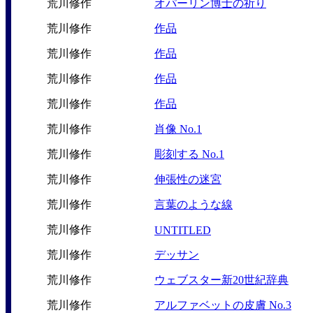
荒川修作
オパーリン博士の祈り
荒川修作
作品
荒川修作
作品
荒川修作
作品
荒川修作
作品
荒川修作
肖像 No.1
荒川修作
彫刻する No.1
荒川修作
伸張性の迷宮
荒川修作
言葉のような線
荒川修作
UNTITLED
荒川修作
デッサン
荒川修作
ウェブスター新20世紀辞典
荒川修作
アルファベットの皮膚 No.3